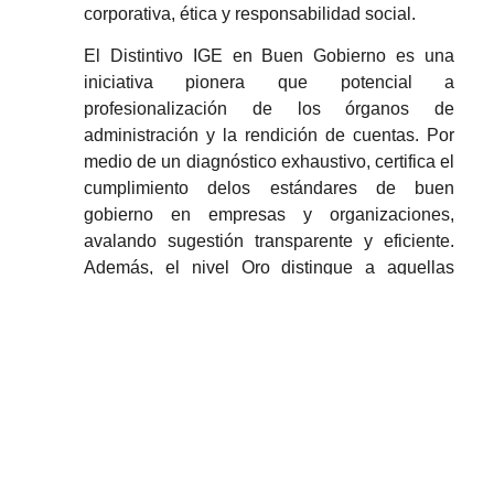
corporativa, ética y responsabilidad social.
El Distintivo IGE en Buen Gobierno es una
iniciativa pionera que potencial a
profesionalización de los órganos de
administración y la rendición de cuentas. Por
medio de un diagnóstico exhaustivo, certifica el
cumplimiento delos estándares de buen
gobierno en empresas y organizaciones,
avalando sugestión transparente y eficiente.
Además, el nivel Oro distingue a aquellas
organizaciones que demuestran un grado
sobresaliente de madurez en sus sistemas de
gobernanza, con un fuerte alineamiento entre
su modelo de negocio, sus órganos de
decisión y los principios del buen gobierno
corporativo. De esta forma, la compañía
certificada puede reforzar la confianza de los
clientes, proveedores, inversores y demás