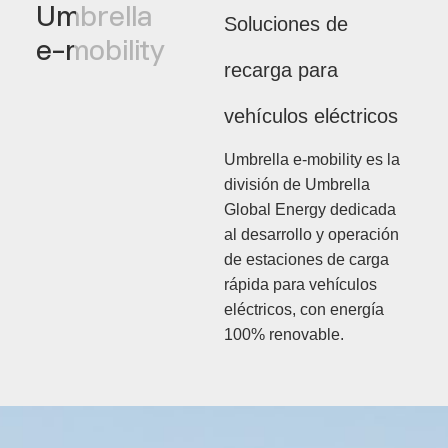
Umbrella
S
o
l
u
c
i
o
n
e
s
d
e
e-mobility
r
e
c
a
r
g
a
p
a
r
a
v
e
h
í
c
u
l
o
s
e
l
é
c
t
r
i
c
o
s
Umbrella e-mobility es la
división de Umbrella
Global Energy dedicada
al desarrollo y operación
de estaciones de carga
rápida para vehículos
eléctricos, con energía
100% renovable.