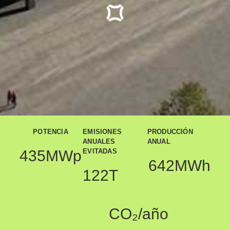
POTENCIA
EMISIONES
PRODUCCIÓN
ANUALES
ANUAL
435
MWp
EVITADAS
642
MWh
122
T 
CO₂/año 